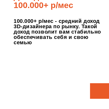
Попробуйте 
3D-визуализа
зарабатыват