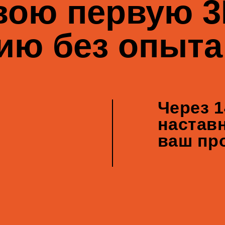
наставник ра
ваш проект
я вас, если вы
 свободным и