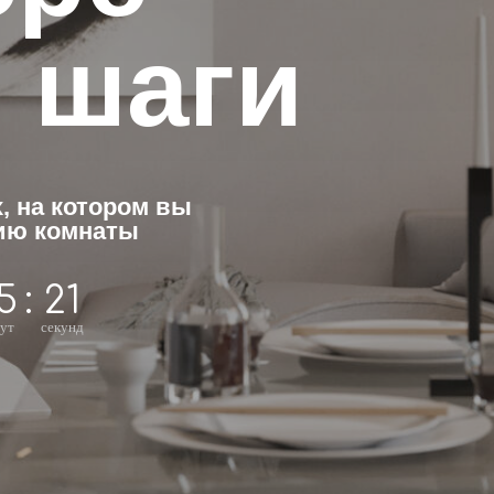
шаги
 котором вы
омнаты
20
кунд