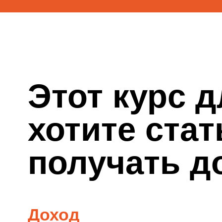
получать дох
мира
Доход
100.000+ р/мес
100.000+ р/мес - средний доход
3D-дизайнера по рынку. Такой
доход позволит вам стабильно
обеспечивать себя и свою
семью