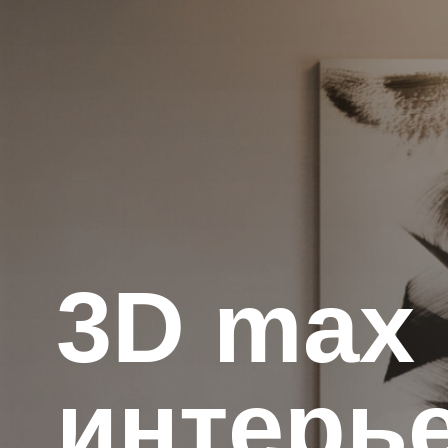
3D max 
интерье