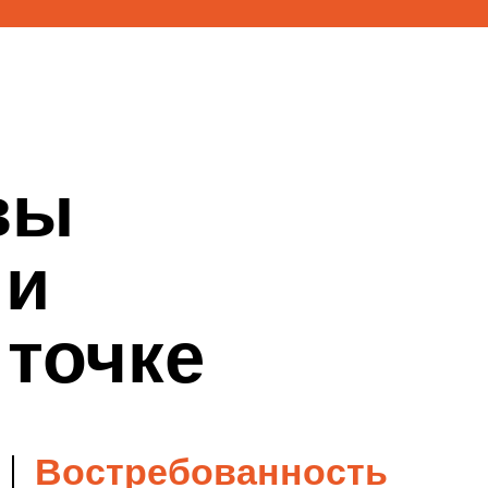
чке
требованность
всем мире
бность в 3D специалистах
но растет на 15% в России,
ах Европы, Азии и Америки.
му ваши умения в сфере 3D
 востребованы в любой
 мира