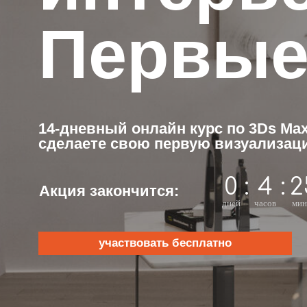
Первые 
14-дневный онлайн курс по 3Ds Max, на
сделаете свою первую визуализацию к
0
:
4
:
25
:
Акция закончится:
дней
часов
минут
се
участвовать бесплатно