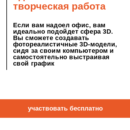
участвовать бесплатно
на практике п
тора и начните
ь