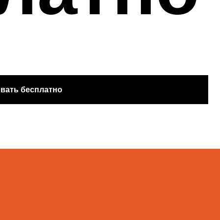
тно
й