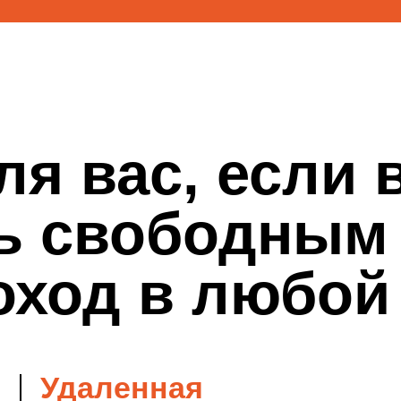
од в любой то
Удаленная
Вос
творческая работа
во 
Если вам надоел офис, вам
Потре
идеально подойдет сфера 3D.
ежегод
Вы сможете создавать
стран
фотореалистичные 3D-модели,
Поэто
сидя за своим компьютером и
будут
самостоятельно выстраивая
точке
свой график