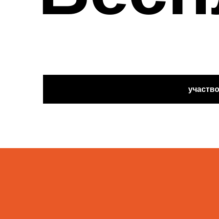
участвовать беспла
ою первую 3D-
ю без опыта
Через 14 дне