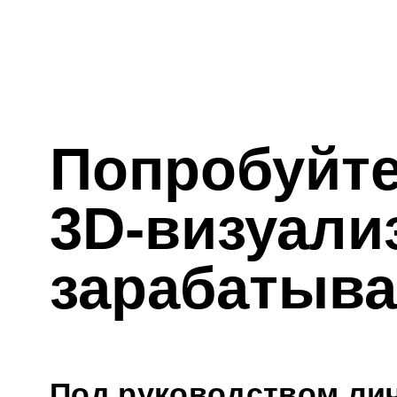
Под руководством личног
визуализацию комнаты за
фото интерьера: