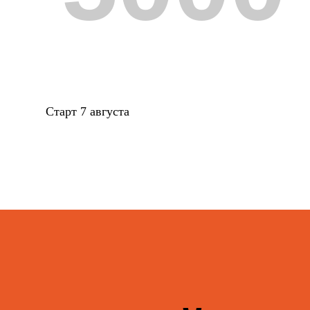
Старт 7 августа
Создайте св
визуализаци
Вы получите