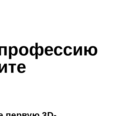
ую 3D-
ого